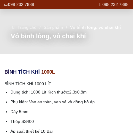
098.232.7888
098.232.7888
Trang chủ
Sản phẩm
Vỏ bình lỏng, vỏ chai khí
Vỏ bình lỏng, vỏ chai khí
BÌNH TÍCH KHÍ 1000L
BÌNH TÍCH KHÍ 1000 LÍT
Dung tích: 1000 Lít Kích thước:2,3x0.8m
Phụ kiện: Van an toàn, van xả và đồng hồ áp
Dày 5mm
Thép SS400
Áp suất thiết kế 10 Bar