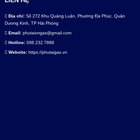
Địa chỉ:
Số 272 Khu Quảng Luận, Phường Đa Phúc, Quận
Dương Kinh, TP Hải Phòng
Email:
phutaivngas@gmail.com
Hotline:
098.232.7888
Cho Thuê Thiết Bị Hệ Thống
Website:
https://phutaigas.vn
Thiết Kế & Thi Công Lắp Đặt
Dịch Vụ Công Nghiệp.
Khí Công Nghiệp & Hóa Chất
Thiết Bị Ngành Khí