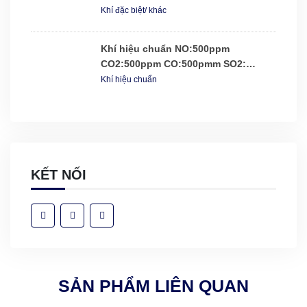
Khí đặc biệt/ khác
Khí hiệu chuẩn NO:500ppm
CO2:500ppm CO:500pmm SO2:
500ppm balance N2
Khí hiệu chuẩn
KẾT NỐI
SẢN PHẨM LIÊN QUAN