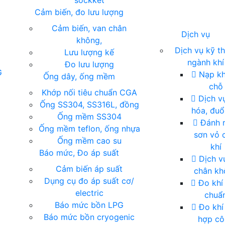
sockket
Cảm biến, đo lưu lượng
Cảm biến, van chân
Dịch vụ
không,
Dịch vụ kỹ t
Lưu lượng kế
ngành khí
Đo lưu lượng
G
Nạp khí
Ống dây, ống mềm
chỗ
Khớp nối tiêu chuẩn CGA
Dịch vụ
Ống SS304, SS316L, đồng
hóa, đuổ
Ống mềm SS304
Đánh r
Ống mềm teflon, ống nhựa
sơn vỏ 
Ống mềm cao su
khí
Báo mức, Đo áp suất
Dịch v
Cảm biến áp suất
chân kh
Dụng cụ đo áp suất cơ/
Đo khí 
electric
chuẩ
Báo mức bồn LPG
Đo khí
Báo mức bồn cryogenic
hợp cô