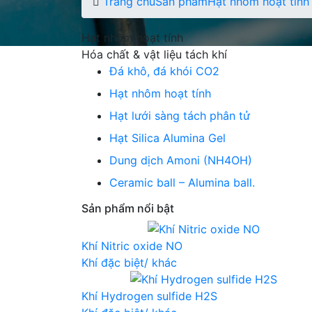
Trang chủ
Sản phẩm
Hạt nhôm hoạt tính
Hạt nhôm hoạt tính
Hóa chất & vật liệu tách khí
Đá khô, đá khói CO2
Hạt nhôm hoạt tính
Hạt lưới sàng tách phân tử
Hạt Silica Alumina Gel
Dung dịch Amoni (NH4OH)
Ceramic ball – Alumina ball.
Sản phẩm nổi bật
Khí Nitric oxide NO
Khí đặc biệt/ khác
Khí Hydrogen sulfide H2S