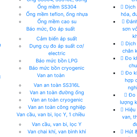
Ống mềm SS304
Dịch 
Ống mềm teflon, ống nhựa
hóa, đu
Ống mềm cao su
Đánh
Báo mức, Đo áp suất
sơn vỏ
kh
Cảm biến áp suất
Dịch
n
Dụng cụ đo áp suất cơ/
chân 
electric
Đo kh
Báo mức bồn LPG
ch
Báo mức bồn cryogenic
Đo k
Van an toàn
c
hợp 
Van an toàn SS316L
ngh
Van an toàn đường ống
Đo 
Van an toàn cryogenic
lượng k
Van an toàn công nghiệp
Hiệu
Van cầu, van bi, lọc Y, 1 chiều
van, th
Van cầu, van bi, lọc Y
đ
Van chai khí, van bình khí
Hút 