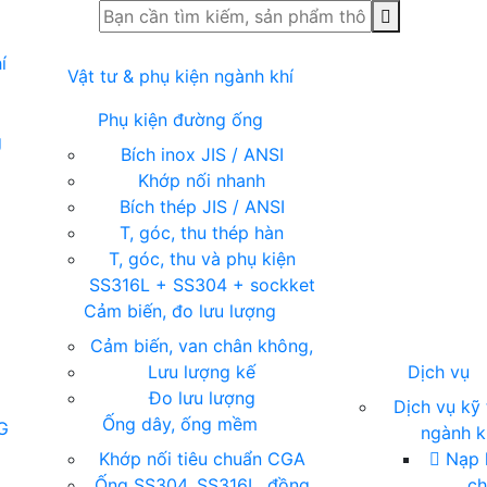
í
Vật tư & phụ kiện ngành khí
Phụ kiện đường ống
g
Bích inox JIS / ANSI
Khớp nối nhanh
Bích thép JIS / ANSI
T, góc, thu thép hàn
T, góc, thu và phụ kiện
SS316L + SS304 + sockket
Cảm biến, đo lưu lượng
Cảm biến, van chân không,
Lưu lượng kế
Dịch vụ
Đo lưu lượng
Dịch vụ kỹ 
Ống dây, ống mềm
G
ngành k
ụ
Khớp nối tiêu chuẩn CGA
Nạp k
Ống SS304, SS316L, đồng
c