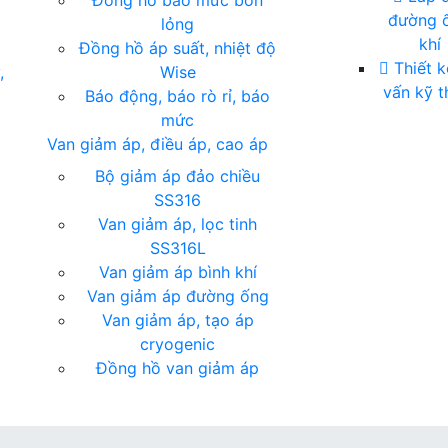
Đồng hồ báo mức bồn
đường 
lỏng
khí
Đồng hồ áp suất, nhiệt độ
Thiết k
,
Wise
vấn kỹ t
Báo động, báo rò rỉ, báo
mức
Van giảm áp, điều áp, cao áp
Bộ giảm áp đảo chiều
SS316
Van giảm áp, lọc tinh
SS316L
Van giảm áp bình khí
Van giảm áp đường ống
Van giảm áp, tạo áp
cryogenic
Đồng hồ van giảm áp