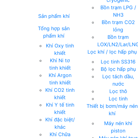
cryogenic
Bồn trạm LPG /
NH3
Sản phẩm khí
Bồn trạm CO2
Tổng hợp sản
lỏng
phẩm khí
Bồn trạm
LOX/LN2/Lar/LN
Khí Oxy tinh
Lọc khí / lọc hấp phụ
khiết
Khí Ni tơ
Lọc tinh SS316
tinh khiết
Bộ lọc hấp phụ
Khí Argon
Lọc tách dầu,
tinh khiết
nước
Khí CO2 tinh
Lọc thô
khiết
Lọc tinh
Khí Y tế tinh
Thiết bị bơm/máy nén
khiết
khí
Khí đặc biệt/
Máy nén khí
khác
piston
Khí Chữa