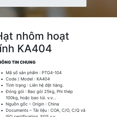
Hạt nhôm hoạt
tính KA404
HÔNG TIN CHUNG
Mã số sản phẩm : PTG4-104
Code / Model : KA404
Tình trạng : Liên hệ đặt hàng.
Đóng gói : Bao gói 25kg, Phi thép
100kg, hoặc bao túi. v.v…
Nguồn gốc – Origin : China
Documents – Tài liệu : COA, C/O, C/Q và
ISO certification. SGS v.v…