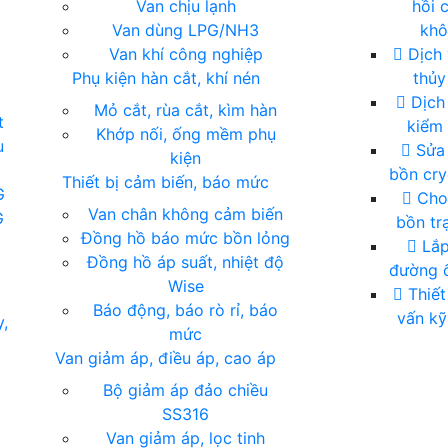
Van chịu lạnh
hồi 
Van dùng LPG/NH3
kh
Van khí công nghiệp
Dịch 
Phụ kiện hàn cắt, khí nén
thủy
Dịch 
Mỏ cắt, rùa cắt, kìm hàn
t
kiểm 
Khớp nối, ống mềm phụ
u
Sửa
kiện
bồn cry
Thiết bị cảm biến, báo mức
G
Cho
Van chân không cảm biến
G
bồn tr
Đồng hồ báo mức bồn lỏng
Lắp
Đồng hồ áp suất, nhiệt độ
đường ố
Wise
Thiết
Báo động, báo rò rỉ, báo
vấn kỹ
y,
mức
Van giảm áp, điều áp, cao áp
Bộ giảm áp đảo chiều
SS316
Van giảm áp, lọc tinh