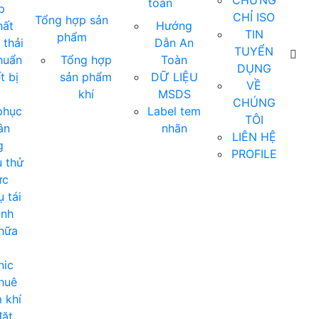
CHỨNG
toàn
p
CHỈ ISO
Tổng hợp sản
hất
Hướng
TIN
phẩm
 thải
Dẫn An
TUYỂN
huẩn
Tổng hợp
Toàn
DỤNG
t bị
sản phẩm
DỮ LIỆU
VỀ
khí
MSDS
CHÚNG
phục
Label tem
TÔI
ân
nhãn
LIÊN HỆ
g
PROFILE
 thử
ực
 tái
ịnh
hữa
nic
huê
 khí
ặt