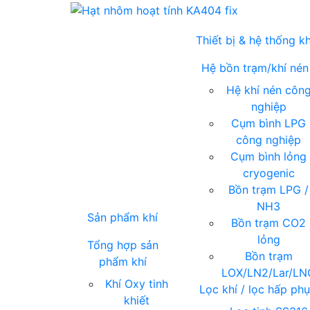
Thiết bị & hệ thống kh
Hệ bồn trạm/khí nén
Hệ khí nén côn
nghiệp
Cụm bình LPG
công nghiệp
Cụm bình lỏng
cryogenic
Bồn trạm LPG /
NH3
Sản phẩm khí
Bồn trạm CO2
lỏng
Tổng hợp sản
Bồn trạm
phẩm khí
LOX/LN2/Lar/LN
Khí Oxy tinh
Lọc khí / lọc hấp ph
khiết