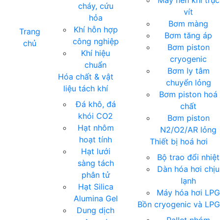
Máy nén khí trục
cháy, cứu
vít
hỏa
Bơm màng
Khí hỗn hợp
Trang
Bơm tăng áp
công nghiệp
chủ
Bơm piston
Khí hiệu
cryogenic
chuẩn
Bơm ly tâm
Hóa chất & vật
chuyển lỏng
liệu tách khí
Bơm piston hoá
Đá khô, đá
chất
khói CO2
Bơm piston
Hạt nhôm
N2/O2/AR lỏng
hoạt tính
Thiết bị hoá hơi
Hạt lưới
Bộ trao đổi nhiệt
sàng tách
Dàn hóa hơi chịu
phân tử
lạnh
Hạt Silica
Máy hóa hơi LP
Alumina Gel
Bồn cryogenic và LPG
Dung dịch