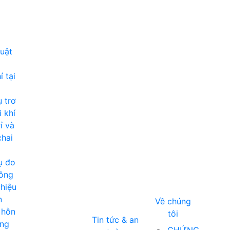
huật
 tại
 trơ
i khí
ỉ và
chai
ụ đo
ông
hiệu
n
Về chúng
 hỗn
tôi
Tin tức & an
ng