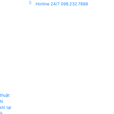
Hotline 24/7
098.232.7888
thuật
hí
hí tại
hỗ