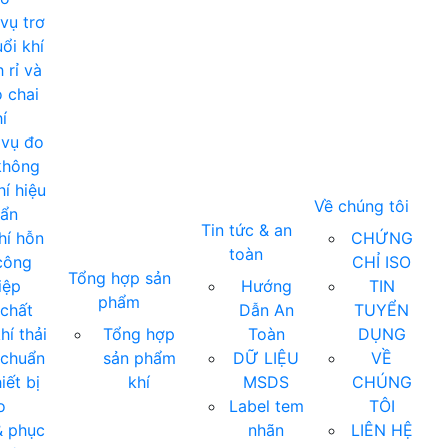
vụ trơ
ổi khí
 rỉ và
 chai
í
 vụ đo
không
í hiệu
Về chúng tôi
uẩn
Tin tức & an
hí hỗn
CHỨNG
toàn
công
CHỈ ISO
Tổng hợp sản
iệp
Hướng
TIN
phẩm
chất
Dẫn An
TUYỂN
hí thải
Tổng hợp
Toàn
DỤNG
 chuẩn
sản phẩm
DỮ LIỆU
VỀ
iết bị
khí
MSDS
CHÚNG
o
Label tem
TÔI
& phục
nhãn
LIÊN HỆ