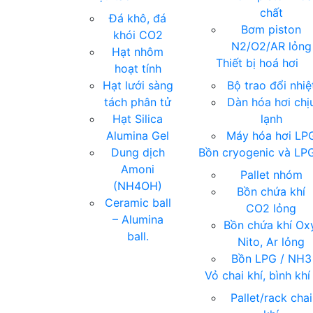
chất
Đá khô, đá
Bơm piston
khói CO2
N2/O2/AR lỏng
Hạt nhôm
Thiết bị hoá hơi
hoạt tính
Hạt lưới sàng
Bộ trao đổi nhiệ
tách phân tử
Dàn hóa hơi chị
Hạt Silica
lạnh
Alumina Gel
Máy hóa hơi LP
Dung dịch
Bồn cryogenic và LP
Amoni
Pallet nhóm
(NH4OH)
Bồn chứa khí
Ceramic ball
CO2 lỏng
– Alumina
Bồn chứa khí Ox
ball.
Nito, Ar lỏng
Bồn LPG / NH3
Vỏ chai khí, bình khí
Pallet/rack chai