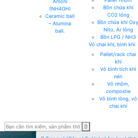
Pallet nhóm
Amoni
Bồn chứa khí
(NH4OH)
CO2 lỏng
Ceramic ball
Bồn chứa khí Oxy
– Alumina
Nito, Ar lỏng
ball.
Bồn LPG / NH3
Vỏ chai khí, bình khí
Pallet/rack chai
khí
Vỏ bình tích khí
nén
Vỏ nhôm,
compostie
Vỏ bình lỏng, vỏ
chai khí