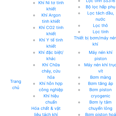
Lọc tinh SS316
Khí Ni tơ tinh
Bộ lọc hấp phụ
khiết
Lọc tách dầu,
Khí Argon
nước
tinh khiết
Lọc thô
Khí CO2 tinh
Lọc tinh
khiết
Thiết bị bơm/máy né
Khí Y tế tinh
khí
khiết
Khí đặc biệt/
Máy nén khí
khác
piston
Khí Chữa
Máy nén khí trụ
cháy, cứu
vít
hỏa
Bơm màng
Trang
Khí hỗn hợp
Bơm tăng áp
chủ
công nghiệp
Bơm piston
Khí hiệu
cryogenic
chuẩn
Bơm ly tâm
Hóa chất & vật
chuyển lỏng
liệu tách khí
Bơm piston hoá