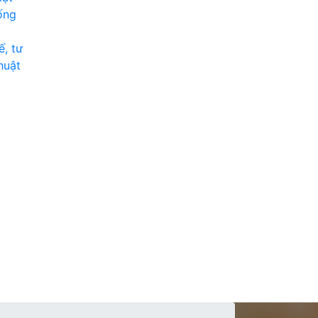
ống
ế, tư
huật