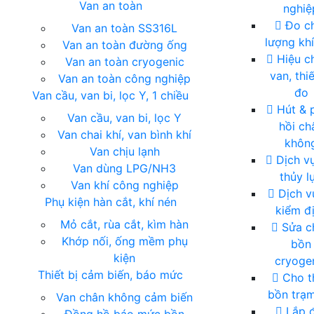
Van an toàn
nghiệ
Đo c
Van an toàn SS316L
lượng khí
Van an toàn đường ống
Hiệu c
Van an toàn cryogenic
van, thiế
Van an toàn công nghiệp
đo
Van cầu, van bi, lọc Y, 1 chiều
Hút & 
Van cầu, van bi, lọc Y
hồi ch
Van chai khí, van bình khí
khôn
Van chịu lạnh
Dịch vụ
Van dùng LPG/NH3
thủy l
Van khí công nghiệp
Dịch vụ
Phụ kiện hàn cắt, khí nén
kiểm đ
Mỏ cắt, rùa cắt, kìm hàn
Sửa c
Khớp nối, ống mềm phụ
bồn
kiện
cryoge
G
Thiết bị cảm biến, báo mức
Cho t
bồn trạm
Van chân không cảm biến
Lắp đ