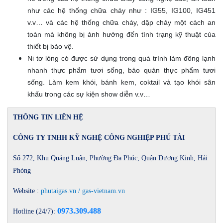
như các hệ thống chữa cháy như : IG55, IG100, IG451
v.v… và các hệ thống chữa cháy, dập cháy một cách an
toàn mà không bị ảnh hưởng đến tình trạng kỹ thuật của
thiết bị bảo vệ.
Ni tơ lỏng có được sử dụng trong quá trình làm đông lạnh
nhanh thực phẩm tươi sống, bảo quản thực phẩm tươi
sống. Làm kem khói, bánh kem, coktail và tạo khói sân
khấu trong các sự kiện show diễn v.v…
THÔNG TIN LIÊN HỆ
CÔNG TY TNHH KỸ NGHỆ CÔNG NGHIỆP PHÚ TÀI
Số 272, Khu Quảng Luận, Phường Đa Phúc, Quận Dương Kinh, Hải
Phòng
Website :
phutaigas.vn / gas-vietnam.vn
0973.309.488
Hotline (24/7):