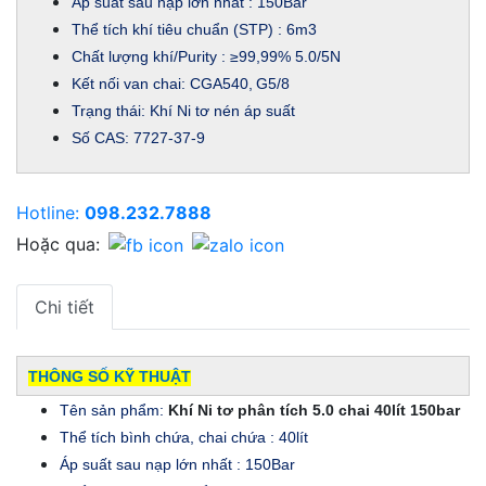
Áp suất sau nạp lớn nhất : 150Bar
Thể tích khí tiêu chuẩn (STP) : 6m3
Chất lượng khí/Purity : ≥99,99% 5.0/5N
Kết nối van chai: CGA540,
G5/8
Trạng thái: Khí Ni tơ nén áp suất
Số CAS: 7727-37-9
Hotline:
098.232.7888
Hoặc qua:
Chi tiết
THÔNG SỐ KỸ THUẬT
Tên sản phẩm:
Khí Ni tơ phân tích 5.0 chai 40lít 150bar
Thể tích bình chứa, chai chứa : 40lít
Áp suất sau nạp lớn nhất : 150Bar