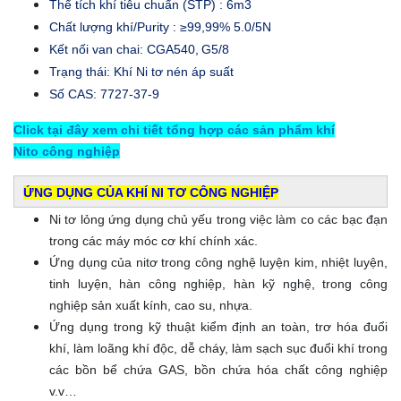
Thể tích khí tiêu chuẩn (STP) : 6m3
Chất lượng khí/Purity : ≥99,99% 5.0/5N
Kết nối van chai: CGA540,
G5/8
Trạng thái: Khí Ni tơ nén áp suất
Số CAS: 7727-37-9
Click tại đây xem chi tiết tổng hợp các sản phẩm khí
Nito công nghiệp
ỨNG DỤNG CỦA KHÍ NI TƠ CÔNG NGHIỆP
Ni tơ lỏng ứng dụng chủ yếu trong việc làm co các bạc đạn
trong các máy móc cơ khí chính xác.
Ứng dụng của nitơ trong công nghệ luyện kim, nhiệt luyện,
tinh luyện, hàn công nghiệp, hàn kỹ nghệ, trong công
nghiệp sản xuất kính, cao su, nhựa.
Ứng dụng trong kỹ thuật kiểm định an toàn, trơ hóa đuổi
khí, làm loãng khí độc, dễ cháy, làm sạch sục đuổi khí trong
các bồn bể chứa GAS, bồn chứa hóa chất công nghiệp
v.v…