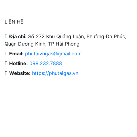
LIÊN HỆ
Địa chỉ:
Số 272 Khu Quảng Luận, Phường Đa Phúc,
Quận Dương Kinh, TP Hải Phòng
Email:
phutaivngas@gmail.com
Hotline:
098.232.7888
Cho Thuê Thiết Bị Hệ Thống
Website:
https://phutaigas.vn
Thiết Kế & Thi Công Lắp Đặt
Dịch Vụ Công Nghiệp.
Khí Công Nghiệp & Hóa Chất
Thiết Bị Ngành Khí