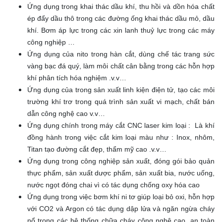
Ứng dụng trong khai thác dầu khí, thu hồi và dồn hóa chất
ép đẩy dầu thô trong các đường ống khai thác dầu mỏ, dầu
khí. Bơm áp lực trong các xin lanh thuỷ lực trong các máy
công nghiệp …
Ứng dụng của nito trong hàn cắt, dùng chế tác trang sức
vàng bạc đá quý, làm môi chất cân bằng trong các hỗn hợp
khí phân tích hóa nghiệm .v.v…
Ứng dụng của trong sản xuất linh kiện điện tử, tạo các môi
trường khí trơ trong quá trình sản xuất vi mạch, chất bán
dẫn công nghệ cao v.v…
Ứng dụng chính trong máy cắt CNC laser kim loại : Là khí
đồng hành trong việc cắt kim loại màu như : Inox, nhôm,
Titan tạo đường cắt đẹp, thẩm mỹ cao .v.v…
Ứng dụng trong công nghiệp sản xuất, đóng gói bảo quản
thực phẩm, sản xuất dược phẩm, sản xuất bia, nước uống,
nước ngọt đóng chai vì có tác dụng chống oxy hóa cao
Ứng dụng trong việc bơm khí ni tơ giúp loại bỏ oxi, hỗn hợp
với CO2 và Argon có tác dụng dập lửa và ngăn ngừa cháy
nổ trong các hệ thống chữa cháy công nghệ cao, an toàn