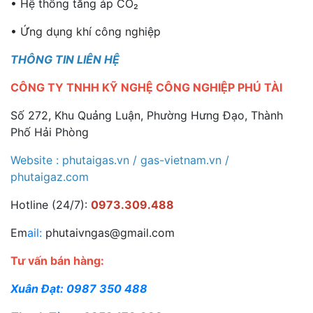
• Hệ thống tăng áp CO₂
• Ứng dụng khí công nghiệp
THÔNG TIN LIÊN HỆ
CÔNG TY TNHH KỸ NGHỆ CÔNG NGHIỆP PHÚ TÀI
Số 272, Khu Quảng Luận, Phường Hưng Đạo, Thành
Phố Hải Phòng
Website : phutaigas.vn / gas-vietnam.vn /
phutaigaz.com
Hotline (24/7):
0973.309.488
Em
ail:
phutaivngas@gmail.com
Tư vấn bán hàng:
Xuân Đạt:
0987 350 488