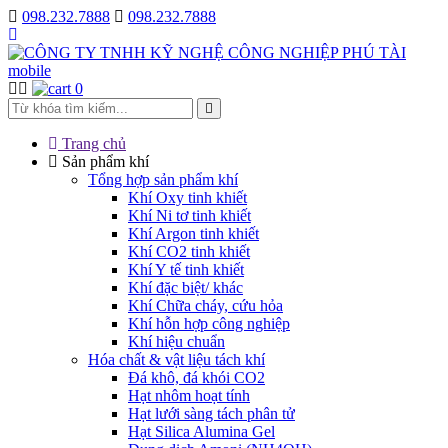
098.232.7888
098.232.7888
0
Trang chủ
Sản phẩm khí
Tổng hợp sản phẩm khí
Khí Oxy tinh khiết
Khí Ni tơ tinh khiết
Khí Argon tinh khiết
Khí CO2 tinh khiết
Khí Y tế tinh khiết
Khí đặc biệt/ khác
Khí Chữa cháy, cứu hỏa
Khí hỗn hợp công nghiệp
Khí hiệu chuẩn
Hóa chất & vật liệu tách khí
Đá khô, đá khói CO2
Hạt nhôm hoạt tính
Hạt lưới sàng tách phân tử
Hạt Silica Alumina Gel