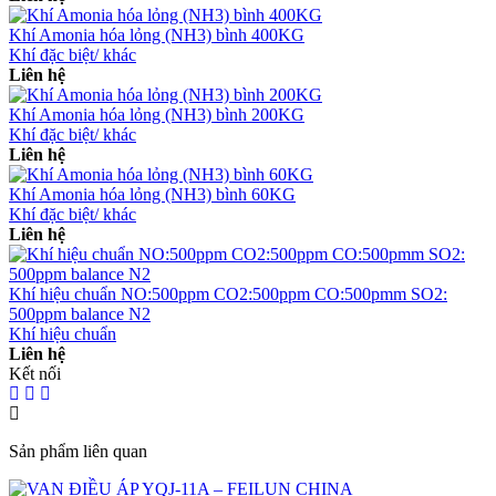
Khí Amonia hóa lỏng (NH3) bình 400KG
Khí đặc biệt/ khác
Liên hệ
Khí Amonia hóa lỏng (NH3) bình 200KG
Khí đặc biệt/ khác
Liên hệ
Khí Amonia hóa lỏng (NH3) bình 60KG
Khí đặc biệt/ khác
Liên hệ
Khí hiệu chuẩn NO:500ppm CO2:500ppm CO:500pmm SO2:
500ppm balance N2
Khí hiệu chuẩn
Liên hệ
Kết nối
Sản phẩm liên quan