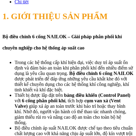
Chi tiết
1. GIỚI THIỆU SẢN PHẨM
Bộ điều chỉnh 6 cổng NAILOK – Giải pháp phân phối khí
chuyên nghiệp cho hệ thống áp suất cao
Trong các hệ thống cấp khí hiện đại, việc duy trì áp suất ổn
định và đảm bảo an toàn khi phân phối khí đến nhiều điểm sử
dụng là yêu cầu quan trọng.
Bộ điều chỉnh 6 cổng NAILOK
được phát triển để đáp ứng những yêu cầu khắt khe đó với
thiết kế chuyên dụng cho các hệ thống khí công nghiệp, khí
tinh khiết và khí đặc biệt.
Thiết bị được lắp đặt trên
bảng điều khiển (Control Panel)
với
6 cổng phân phối khí
, tích hợp
cụm van xả (Vent
Valve)
giúp xả áp an toàn trước khi bảo trì hoặc thay bình
khí. Nhờ đó, người vận hành có thể thao tác nhanh chóng,
giảm thiểu rủi ro và nâng cao độ an toàn cho toàn bộ hệ
thống.
Bộ điều chỉnh áp suất NAILOK được chế tạo theo tiêu chuẩn
chất lượng cao với khả năng chịu áp suất lớn, độ kín vượt trội