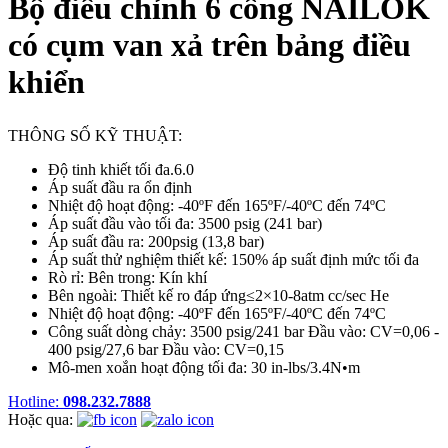
Bộ điều chỉnh 6 cổng NAILOK
có cụm van xả trên bảng điều
khiển
THÔNG SỐ KỸ THUẬT:
Độ tinh khiết tối đa.6.0
Áp suất đầu ra ổn định
Nhiệt độ hoạt động: -40ºF đến 165ºF/-40ºC đến 74ºC
Áp suất đầu vào tối đa: 3500 psig (241 bar)
Áp suất đầu ra: 200psig (13,8 bar)
Áp suất thử nghiệm thiết kế: 150% áp suất định mức tối đa
Rò rỉ: Bên trong: Kín khí
Bên ngoài: Thiết kế ro đáp ứng≤2×10-8atm cc/sec He
Nhiệt độ hoạt động: -40ºF đến 165ºF/-40ºC đến 74ºC
Công suất dòng chảy: 3500 psig/241 bar Đầu vào: CV=0,06 -
400 psig/27,6 bar Đầu vào: CV=0,15
Mô-men xoắn hoạt động tối đa: 30 in-lbs/3.4N•m
Hotline:
098.232.7888
Hoặc qua: