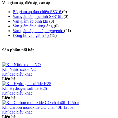
Van giảm áp, điều áp, cao áp
Bộ giảm áp đảo chiều SS316
(0)
Van giảm áp, lọc tinh SS316L
(0)
Van giảm áp bình khí
(0)
Van giảm áp đường ống
(0)
Van giảm áp, tạo áp cryogenic
(21)
Đồng hồ van giảm áp
(15)
Sản phẩm nổi bật
Khí Nitric oxide NO
Khí đặc biệt/ khác
Liên hệ
Khí Hydrogen sulfide H2S
Khí đặc biệt/ khác
Liên hệ
Khí Carbon monoxide CO chai 40L 125bar
Khí đặc biệt/ khác
Liên hệ