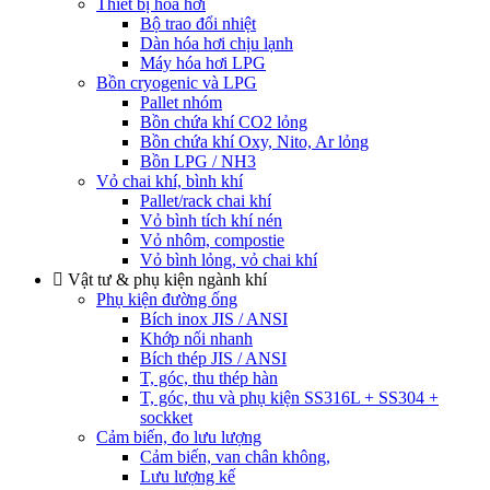
Thiết bị hoá hơi
Bộ trao đổi nhiệt
Dàn hóa hơi chịu lạnh
Máy hóa hơi LPG
Bồn cryogenic và LPG
Pallet nhóm
Bồn chứa khí CO2 lỏng
Bồn chứa khí Oxy, Nito, Ar lỏng
Bồn LPG / NH3
Vỏ chai khí, bình khí
Pallet/rack chai khí
Vỏ bình tích khí nén
Vỏ nhôm, compostie
Vỏ bình lỏng, vỏ chai khí
Vật tư & phụ kiện ngành khí
Phụ kiện đường ống
Bích inox JIS / ANSI
Khớp nối nhanh
Bích thép JIS / ANSI
T, góc, thu thép hàn
T, góc, thu và phụ kiện SS316L + SS304 +
sockket
Cảm biến, đo lưu lượng
Cảm biến, van chân không,
Lưu lượng kế