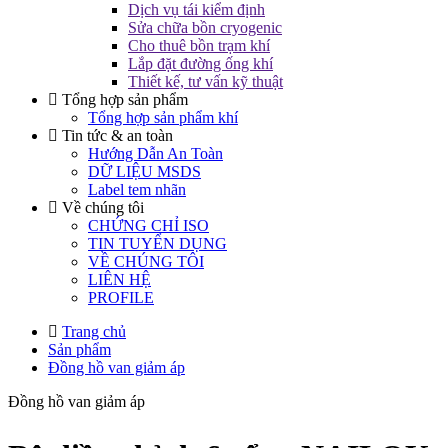
Dịch vụ tái kiểm định
Sửa chữa bồn cryogenic
Cho thuê bồn trạm khí
Lắp đặt đường ống khí
Thiết kế, tư vấn kỹ thuật
Tổng hợp sản phẩm
Tổng hợp sản phẩm khí
Tin tức & an toàn
Hướng Dẫn An Toàn
DỮ LIỆU MSDS
Label tem nhãn
Về chúng tôi
CHỨNG CHỈ ISO
TIN TUYỂN DỤNG
VỀ CHÚNG TÔI
LIÊN HỆ
PROFILE
Trang chủ
Sản phẩm
Đồng hồ van giảm áp
Đồng hồ van giảm áp