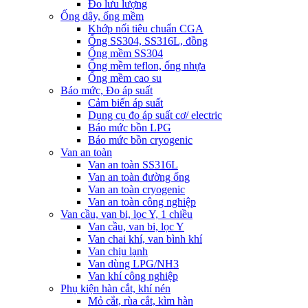
Đo lưu lượng
Ống dây, ống mềm
Khớp nối tiêu chuẩn CGA
Ống SS304, SS316L, đồng
Ống mềm SS304
Ống mềm teflon, ống nhựa
Ống mềm cao su
Báo mức, Đo áp suất
Cảm biến áp suất
Dụng cụ đo áp suất cơ/ electric
Báo mức bồn LPG
Báo mức bồn cryogenic
Van an toàn
Van an toàn SS316L
Van an toàn đường ống
Van an toàn cryogenic
Van an toàn công nghiệp
Van cầu, van bi, lọc Y, 1 chiều
Van cầu, van bi, lọc Y
Van chai khí, van bình khí
Van chịu lạnh
Van dùng LPG/NH3
Van khí công nghiệp
Phụ kiện hàn cắt, khí nén
Mỏ cắt, rùa cắt, kìm hàn