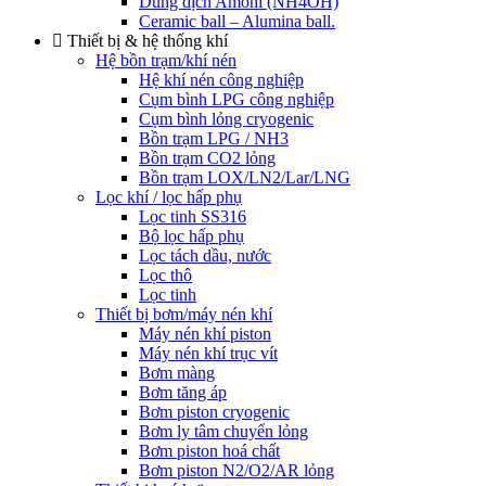
Dung dịch Amoni (NH4OH)
Ceramic ball – Alumina ball.
Thiết bị & hệ thống khí
Hệ bồn trạm/khí nén
Hệ khí nén công nghiệp
Cụm bình LPG công nghiệp
Cụm bình lỏng cryogenic
Bồn trạm LPG / NH3
Bồn trạm CO2 lỏng
Bồn trạm LOX/LN2/Lar/LNG
Lọc khí / lọc hấp phụ
Lọc tinh SS316
Bộ lọc hấp phụ
Lọc tách dầu, nước
Lọc thô
Lọc tinh
Thiết bị bơm/máy nén khí
Máy nén khí piston
Máy nén khí trục vít
Bơm màng
Bơm tăng áp
Bơm piston cryogenic
Bơm ly tâm chuyển lỏng
Bơm piston hoá chất
Bơm piston N2/O2/AR lỏng