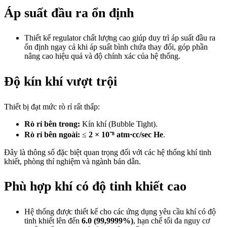
Áp suất đầu ra ổn định
Thiết kế regulator chất lượng cao giúp duy trì áp suất đầu ra
ổn định ngay cả khi áp suất bình chứa thay đổi, góp phần
nâng cao hiệu quả và độ chính xác của hệ thống.
Độ kín khí vượt trội
Thiết bị đạt mức rò rỉ rất thấp:
Rò rỉ bên trong:
Kín khí (Bubble Tight).
Rò rỉ bên ngoài:
≤
2 × 10⁻⁸ atm·cc/sec He
.
Đây là thông số đặc biệt quan trọng đối với các hệ thống khí tinh
khiết, phòng thí nghiệm và ngành bán dẫn.
Phù hợp khí có độ tinh khiết cao
Hệ thống được thiết kế cho các ứng dụng yêu cầu khí có độ
tinh khiết lên đến
6.0 (99,9999%)
, hạn chế tối đa nguy cơ