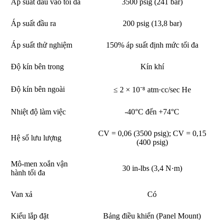
Áp suất đầu vào tối đa
3500 psig (241 bar)
Áp suất đầu ra
200 psig (13,8 bar)
Áp suất thử nghiệm
150% áp suất định mức tối đa
Độ kín bên trong
Kín khí
Độ kín bên ngoài
≤ 2 × 10⁻⁸ atm·cc/sec He
Nhiệt độ làm việc
-40°C đến +74°C
CV = 0,06 (3500 psig); CV = 0,15
Hệ số lưu lượng
(400 psig)
Mô-men xoắn vận
30 in-lbs (3,4 N·m)
hành tối đa
Van xả
Có
Kiểu lắp đặt
Bảng điều khiển (Panel Mount)