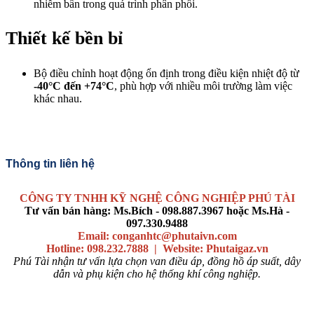
nhiễm bẩn trong quá trình phân phối.
Thiết kế bền bỉ
Bộ điều chỉnh hoạt động ổn định trong điều kiện nhiệt độ từ
-40°C đến +74°C
, phù hợp với nhiều môi trường làm việc
khác nhau.
Thông tin liên hệ
CÔNG TY TNHH KỸ NGHỆ CÔNG NGHIỆP PHÚ TÀI
Tư vấn bán hàng: Ms.Bích - 098.887.3967 hoặc Ms.Hà -
097.330.9488
Email: conganhtc@phutaivn.com
Hotline: 098.232.7888 | Website: Phutaigaz.vn
Phú Tài nhận tư vấn lựa chọn van điều áp, đồng hồ áp suất, dây
dẫn và phụ kiện cho hệ thống khí công nghiệp.