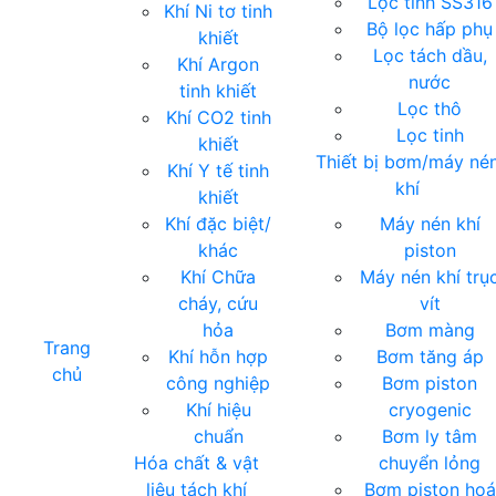
Lọc tinh SS316
Khí Ni tơ tinh
Bộ lọc hấp phụ
khiết
Lọc tách dầu,
Khí Argon
nước
tinh khiết
Lọc thô
Khí CO2 tinh
Lọc tinh
khiết
Thiết bị bơm/máy né
Khí Y tế tinh
khí
khiết
Khí đặc biệt/
Máy nén khí
khác
piston
Khí Chữa
Máy nén khí trụ
cháy, cứu
vít
hỏa
Bơm màng
Trang
Khí hỗn hợp
Bơm tăng áp
chủ
công nghiệp
Bơm piston
Khí hiệu
cryogenic
chuẩn
Bơm ly tâm
Hóa chất & vật
chuyển lỏng
liệu tách khí
Bơm piston hoá