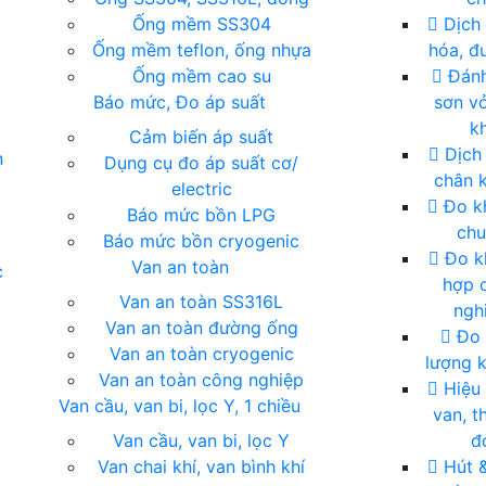
Ống mềm SS304
Dịch 
Ống mềm teflon, ống nhựa
hóa, đu
Ống mềm cao su
Đánh
Báo mức, Đo áp suất
sơn vỏ
kh
Cảm biến áp suất
Dịch
n
Dụng cụ đo áp suất cơ/
chân 
electric
Đo kh
Báo mức bồn LPG
ch
Báo mức bồn cryogenic
Đo k
Van an toàn
c
hợp 
Van an toàn SS316L
ngh
Van an toàn đường ống
Đo 
Van an toàn cryogenic
lượng k
Van an toàn công nghiệp
Hiệu
Van cầu, van bi, lọc Y, 1 chiều
van, th
Van cầu, van bi, lọc Y
đ
Van chai khí, van bình khí
Hút 