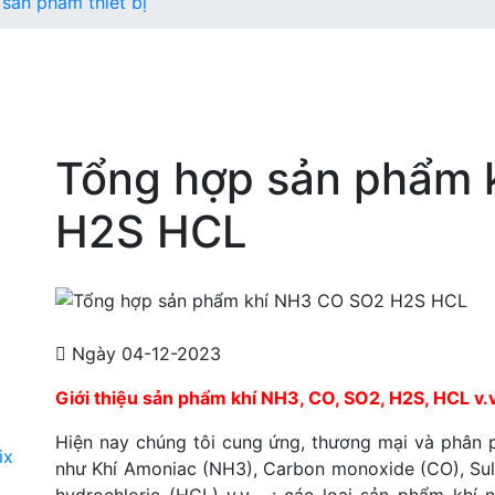
sản phẩm thiết bị
Tổng hợp sản phẩm 
H2S HCL
Ngày 04-12-2023
Giới thiệu sản phẩm khí NH3, CO, SO2, H2S, HCL v.
Hiện nay chúng tôi cung ứng, thương mại và phân ph
như Khí Amoniac (NH3), Carbon monoxide (CO), Sulf
hydrochloric (HCL) v.v… : các loại sản phẩm khí 