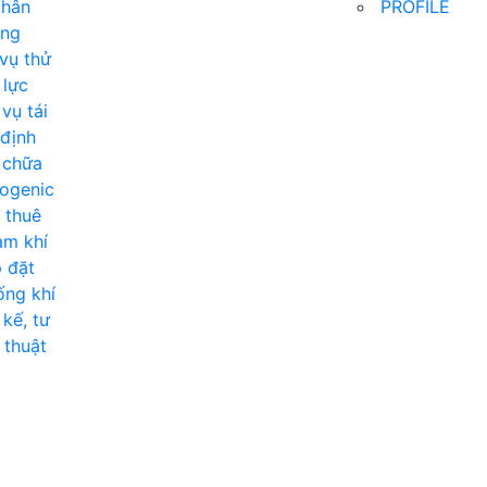
chân
PROFILE
ông
vụ thử
 lực
vụ tái
định
 chữa
ogenic
 thuê
ạm khí
 đặt
ng khí
 kế, tư
 thuật