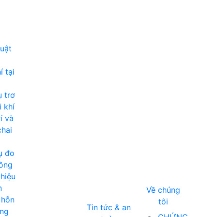
huật
 tại
 trơ
i khí
ỉ và
chai
ụ đo
ông
hiệu
n
Về chúng
 hỗn
tôi
Tin tức & an
ng