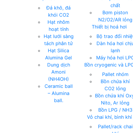
chất
Đá khô, đá
Bơm piston
khói CO2
N2/O2/AR lỏng
Hạt nhôm
Thiết bị hoá hơi
hoạt tính
Hạt lưới sàng
Bộ trao đổi nhiệ
tách phân tử
Dàn hóa hơi chị
Hạt Silica
lạnh
Alumina Gel
Máy hóa hơi LP
Dung dịch
Bồn cryogenic và LP
Amoni
Pallet nhóm
(NH4OH)
Bồn chứa khí
Ceramic ball
CO2 lỏng
– Alumina
Bồn chứa khí Ox
ball.
Nito, Ar lỏng
Bồn LPG / NH3
Vỏ chai khí, bình khí
Pallet/rack chai