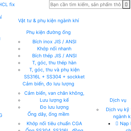
í
Vật tư & phụ kiện ngành khí
Phụ kiện đường ống
g
Bích inox JIS / ANSI
Khớp nối nhanh
Bích thép JIS / ANSI
T, góc, thu thép hàn
T, góc, thu và phụ kiện
SS316L + SS304 + sockket
Cảm biến, đo lưu lượng
Cảm biến, van chân không,
Lưu lượng kế
Dịch vụ
Đo lưu lượng
Dịch vụ kỹ 
Ống dây, ống mềm
G
ngành k
ụ
Khớp nối tiêu chuẩn CGA
Nạp k
Ống SS304, SS316L, đồng
c