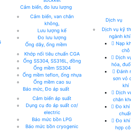
sockket
Cảm biến, đo lưu lượng
Cảm biến, van chân
Dịch vụ
không,
Dịch vụ kỹ t
Lưu lượng kế
ngành khí
Đo lưu lượng
G
Nạp khí
Ống dây, ống mềm
chỗ
Khớp nối tiêu chuẩn CGA
Dịch vụ
Ống SS304, SS316L, đồng
hóa, đuổ
Ống mềm SS304
Đánh r
Ống mềm teflon, ống nhựa
sơn vỏ 
Ống mềm cao su
khí
Báo mức, Đo áp suất
Dịch v
Cảm biến áp suất
chân kh
Dụng cụ đo áp suất cơ/
Đo khí 
electric
chuẩ
Báo mức bồn LPG
Đo khí
Báo mức bồn cryogenic
hợp cô