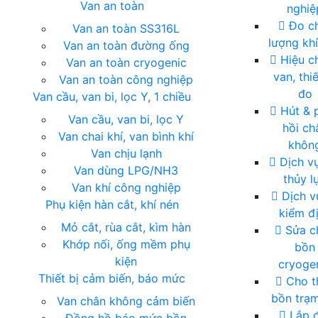
Van an toàn
nghiệ
Đo c
Van an toàn SS316L
lượng khí
Van an toàn đường ống
Hiệu c
Van an toàn cryogenic
van, thiế
Van an toàn công nghiệp
đo
Van cầu, van bi, lọc Y, 1 chiều
Hút & 
Van cầu, van bi, lọc Y
hồi ch
Van chai khí, van bình khí
khôn
Van chịu lạnh
Dịch vụ
Van dùng LPG/NH3
thủy l
Van khí công nghiệp
Dịch vụ
Phụ kiện hàn cắt, khí nén
kiểm đ
Mỏ cắt, rùa cắt, kìm hàn
Sửa c
Khớp nối, ống mềm phụ
bồn
kiện
cryoge
G
Thiết bị cảm biến, báo mức
Cho t
bồn trạm
Van chân không cảm biến
Lắp đ