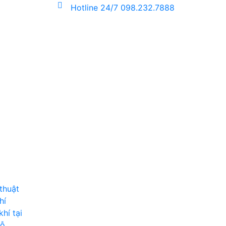
Hotline 24/7
098.232.7888
thuật
hí
hí tại
hỗ