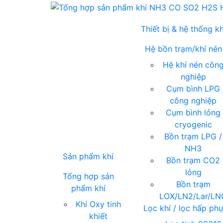
Thiết bị & hệ thống kh
Hệ bồn trạm/khí nén
Hệ khí nén côn
nghiệp
Cụm bình LPG
công nghiệp
Cụm bình lỏng
cryogenic
Bồn trạm LPG /
NH3
Sản phẩm khí
Bồn trạm CO2
lỏng
Tổng hợp sản
Bồn trạm
phẩm khí
LOX/LN2/Lar/LN
Khí Oxy tinh
Lọc khí / lọc hấp ph
khiết