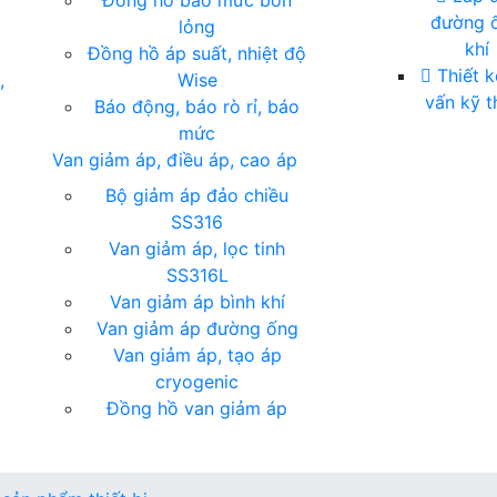
Đồng hồ báo mức bồn
đường 
lỏng
khí
Đồng hồ áp suất, nhiệt độ
Thiết k
,
Wise
vấn kỹ t
Báo động, báo rò rỉ, báo
mức
Van giảm áp, điều áp, cao áp
Bộ giảm áp đảo chiều
SS316
Van giảm áp, lọc tinh
SS316L
Van giảm áp bình khí
Van giảm áp đường ống
Van giảm áp, tạo áp
cryogenic
Đồng hồ van giảm áp