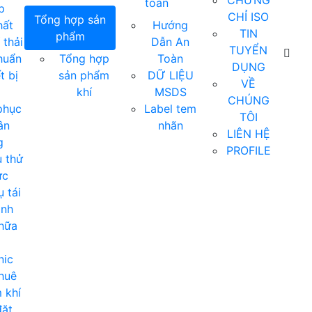
CHỨNG
toàn
p
CHỈ ISO
Tổng hợp sản
hất
Hướng
TIN
phẩm
 thải
Dẫn An
TUYỂN
huẩn
Tổng hợp
Toàn
DỤNG
t bị
sản phẩm
DỮ LIỆU
VỀ
khí
MSDS
CHÚNG
phục
Label tem
TÔI
ân
nhãn
LIÊN HỆ
g
PROFILE
 thử
ực
 tái
ịnh
hữa
nic
huê
 khí
ặt