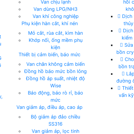
Van chịu lạnh
hồi 
Van dùng LPG/NH3
kh
Van khí công nghiệp
Dịch 
Phụ kiện hàn cắt, khí nén
thủy
Dịch 
Mỏ cắt, rùa cắt, kìm hàn
t
kiểm 
Khớp nối, ống mềm phụ
u
Sửa
kiện
bồn cry
Thiết bị cảm biến, báo mức
G
Cho
Van chân không cảm biến
G
bồn tr
Đồng hồ báo mức bồn lỏng
Lắp
Đồng hồ áp suất, nhiệt độ
đường ố
Wise
Thiết
Báo động, báo rò rỉ, báo
vấn kỹ
y,
mức
Van giảm áp, điều áp, cao áp
Bộ giảm áp đảo chiều
SS316
Van giảm áp, lọc tinh