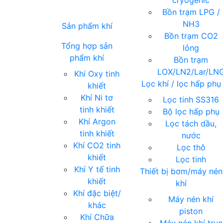
cryogenic
Bồn trạm LPG /
NH3
Sản phẩm khí
Bồn trạm CO2
Tổng hợp sản
lỏng
phẩm khí
Bồn trạm
LOX/LN2/Lar/LN
Khí Oxy tinh
Lọc khí / lọc hấp phụ
khiết
Khí Ni tơ
Lọc tinh SS316
tinh khiết
Bộ lọc hấp phụ
Khí Argon
Lọc tách dầu,
tinh khiết
nước
Khí CO2 tinh
Lọc thô
khiết
Lọc tinh
Khí Y tế tinh
Thiết bị bơm/máy nén
khiết
khí
Khí đặc biệt/
Máy nén khí
khác
piston
Khí Chữa