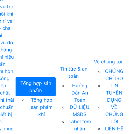
vụ trơ
ổi khí
 rỉ và
 chai
í
 vụ đo
không
í hiệu
Về chúng tôi
uẩn
Tin tức & an
hí hỗn
CHỨNG
toàn
công
CHỈ ISO
Tổng hợp sản
iệp
Hướng
TIN
phẩm
chất
Dẫn An
TUYỂN
hí thải
Tổng hợp
Toàn
DỤNG
 chuẩn
sản phẩm
DỮ LIỆU
VỀ
iết bị
khí
MSDS
CHÚNG
o
Label tem
TÔI
& phục
nhãn
LIÊN HỆ