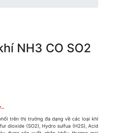
khí NH3 CO SO2
v…
ối trên thị trường đa dạng về các loại khí
ur dioxide (SO2), Hydro sulfua (H2S), Acid
này được sản xuất, nhập khẩu, thương mại