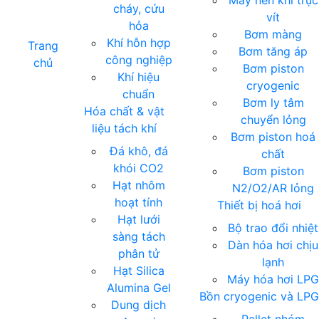
Máy nén khí trục
cháy, cứu
vít
hỏa
Bơm màng
Khí hỗn hợp
Trang
Bơm tăng áp
công nghiệp
chủ
Bơm piston
Khí hiệu
cryogenic
chuẩn
Bơm ly tâm
Hóa chất & vật
chuyển lỏng
liệu tách khí
Bơm piston hoá
Đá khô, đá
chất
khói CO2
Bơm piston
Hạt nhôm
N2/O2/AR lỏng
hoạt tính
Thiết bị hoá hơi
Hạt lưới
Bộ trao đổi nhiệt
sàng tách
Dàn hóa hơi chịu
phân tử
lạnh
Hạt Silica
Máy hóa hơi LP
Alumina Gel
Bồn cryogenic và LPG
Dung dịch