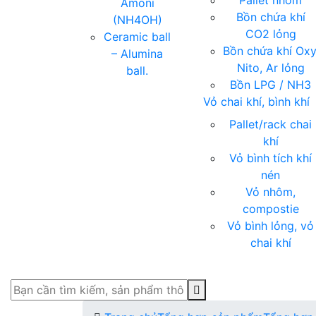
Pallet nhóm
Amoni
Bồn chứa khí
(NH4OH)
CO2 lỏng
Ceramic ball
Bồn chứa khí Oxy
– Alumina
Nito, Ar lỏng
ball.
Bồn LPG / NH3
Vỏ chai khí, bình khí
Pallet/rack chai
khí
Vỏ bình tích khí
nén
Vỏ nhôm,
compostie
Vỏ bình lỏng, vỏ
chai khí