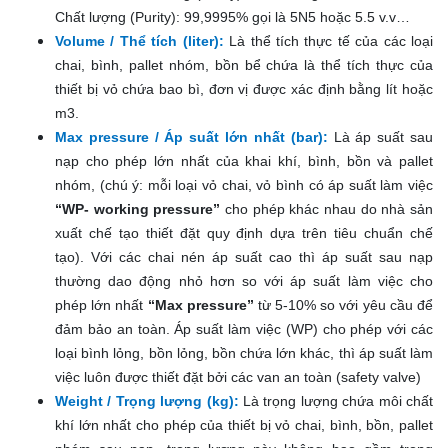
Chất lượng (Purity): 99,9995% gọi là 5N5 hoặc 5.5 v.v…
Volume / Thể tích (liter):
Là thể tích thực tế của các loại
chai, bình, pallet nhóm, bồn bể chứa là thể tích thực của
thiết bị vỏ chứa bao bì, đơn vị được xác định bằng lít hoặc
m3.
Max pressure / Áp suất lớn nhất (bar):
Là áp suất sau
nạp cho phép lớn nhất của khai khí, bình, bồn và pallet
nhóm, (chú ý: mỗi loại vỏ chai, vỏ bình có áp suất làm việc
“WP- working pressure”
cho phép khác nhau do nhà sản
xuất chế tạo thiết đặt quy định dựa trên tiêu chuẩn chế
tạo). Với các chai nén áp suất cao thì áp suất sau nạp
thường dao động nhỏ hơn so với áp suất làm việc cho
phép lớn nhất
“Max pressure”
từ 5-10% so với yêu cầu để
đảm bảo an toàn. Áp suất làm việc (WP) cho phép với các
loại bình lỏng, bồn lỏng, bồn chứa lớn khác, thì áp suất làm
việc luôn được thiết đặt bởi các van an toàn (safety valve)
Weight / Trọng lượng (kg):
Là trọng lượng chứa môi chất
khí lớn nhất cho phép của thiết bị vỏ chai, bình, bồn, pallet