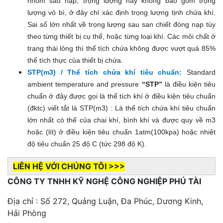
nhóm sau nạp, trọng lượng này không bao gồm trọng
lượng vỏ bì, ở đây chỉ xác định trọng lượng tịnh chứa khí.
Sai số lớn nhất về trọng lượng sau san chiết đóng nạp tùy
theo từng thiết bị cụ thể, hoặc từng loại khí. Các môi chất ở
trạng thái lỏng thì thể tích chứa không được vượt quá 85%
thể tích thực của thiết bị chứa.
STP(m3) / Thể tích chứa khí tiêu chuẩn:
Standard
ambient temperature and pressure
“STP”
là điều kiện tiêu
chuẩn ở đây được gọi là thể tích khí ở điều kiện tiêu chuẩn
(đktc) viết tắt là STP(m3) : Là thể tích chứa khí tiêu chuẩn
lớn nhất có thế của chai khí, bình khí và được quy về m3
hoặc (lít) ở điều kiện tiêu chuẩn 1atm(100kpa) hoặc nhiệt
độ tiêu chuẩn 25 độ C (tức 298 độ K).
LIÊN HỆ VỚI CHÚNG TÔI >>>
CÔNG TY TNHH KỸ NGHỆ CÔNG NGHIỆP PHÚ TÀI
Địa chỉ : Số 272, Quảng Luận, Đa Phúc, Dương Kinh,
Hải Phòng