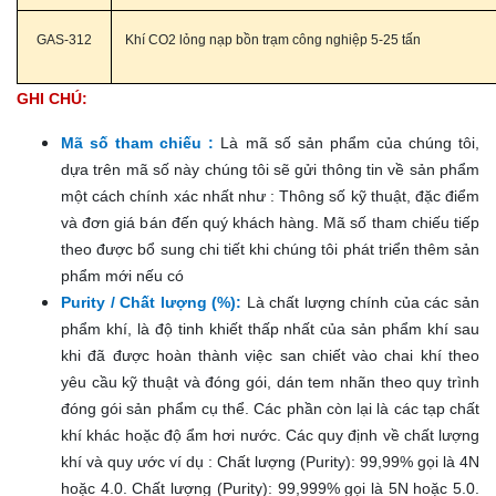
GAS-312
Khí CO2 lỏng nạp bồn trạm công nghiệp 5-25 tấn
GHI CHÚ:
Mã số tham chiếu :
Là mã số sản phẩm của chúng tôi,
dựa trên mã số này chúng tôi sẽ gửi thông tin về sản phẩm
một cách chính xác nhất như : Thông số kỹ thuật, đặc điểm
và đơn giá bán đến quý khách hàng. Mã số tham chiếu tiếp
theo được bổ sung chi tiết khi chúng tôi phát triển thêm sản
phẩm mới nếu có
Purity / Chất lượng (%):
Là chất lượng chính của các sản
phẩm khí, là độ tinh khiết thấp nhất của sản phẩm khí sau
khi đã được hoàn thành việc san chiết vào chai khí theo
yêu cầu kỹ thuật và đóng gói, dán tem nhãn theo quy trình
đóng gói sản phẩm cụ thể. Các phần còn lại là các tạp chất
khí khác hoặc độ ẩm hơi nước. Các quy định về chất lượng
khí và quy ước ví dụ : Chất lượng (Purity): 99,99% gọi là 4N
hoặc 4.0. Chất lượng (Purity): 99,999% gọi là 5N hoặc 5.0.