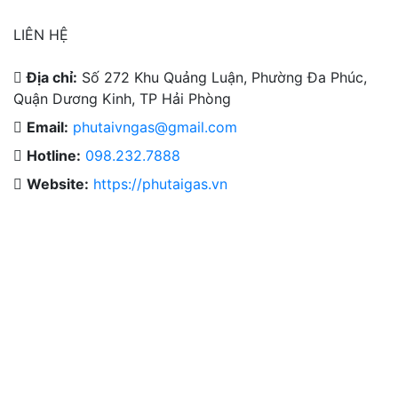
LIÊN HỆ
Địa chỉ:
Số 272 Khu Quảng Luận, Phường Đa Phúc,
Quận Dương Kinh, TP Hải Phòng
Email:
phutaivngas@gmail.com
Hotline:
098.232.7888
Cho Thuê Thiết Bị Hệ Thống
Website:
https://phutaigas.vn
Thiết Kế & Thi Công Lắp Đặt
Dịch Vụ Công Nghiệp.
Khí Công Nghiệp & Hóa Chất
Thiết Bị Ngành Khí